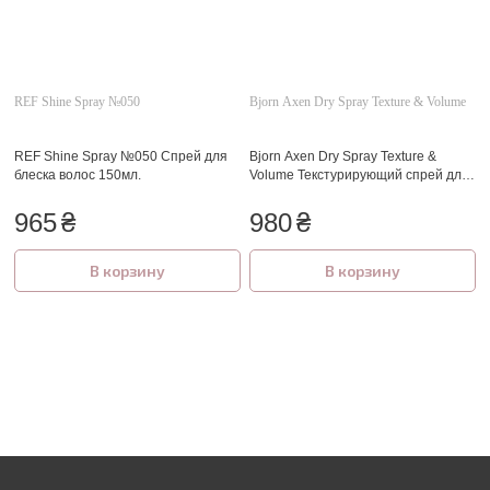
REF Shine Spray №050
Bjorn Axen Dry Spray Texture & Volume
REF Shine Spray №050 Спрей для
Bjorn Axen Dry Spray Texture &
блеска волос 150мл.
Volume Текстурирующий спрей для
объема волос 200 мл.
965
₴
980
₴
В корзину
В корзину