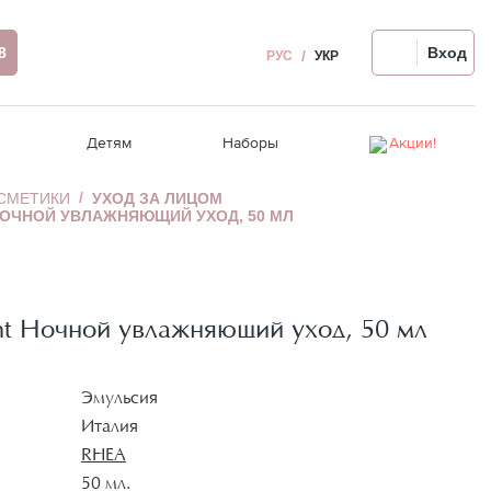
8
Вход
РУС
УКР
Детям
Наборы
Акции!
ОСМЕТИКИ
УХОД ЗА ЛИЦОМ
НОЧНОЙ УВЛАЖНЯЮЩИЙ УХОД, 50 МЛ
вы
Восстановление волос
Ампулы для лица
Релакс-массаж
Уход за волосами
Распродажа!
Термозащита, стайлинг
Для проблемной кожи
Крем для рук/ног
Гигиена полости рта
сы
едства
Аксессуары для волос
Автозагар для лица
лаз
Девайсы для волос
Девайсы для лица
t Ночной увлажняющий уход, 50 мл
Чувствительная кожа головы
Эмульсия
Италия
RHEA
50 мл.