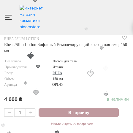
🍓
ИНТЕРНЕТ МАГАЗИН КОСМЕТИКИ
УХОД ЗА ТЕЛОМ
ЛОСЬОН ДЛЯ ТЕЛА
RHE
RHEA 2SLIM LOTION
🍓
Rhea 2Slim Lotion Бифазный Ремоделирующий лосьон для тела, 150
мл
🍓
🍓
Тип товара
Лосьон для тела
Производитель
Италия
🍓
🍓
Бренд
RHEA
Объем
150 мл.
🍓
Артикул
OPL45
🍓
🍓
4 000
₴
в наличии
🍓
В корзину
Намекнуть о подарке
🍓