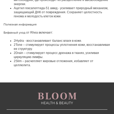
митохондрии, где происходит их расщепление и высвобождение
энергии.
Ацетил гексапептида-51 амид - усиливает природный механизм,
защищающий ДНК от повреждения. Сохраняет целостность
генома и молодость клеток кожи.
Полезная информация
Бифазный уход
от Rhea включает:
2Hydra - восстанавливает баланс влаги в коже.
2Tone – стимулирует процессы уплотнения кожи, восстанавливая
ее структуру.
2Drain – стимулирует процесс дренажа в тканях, усиливая
циркуляцию лимфы.
2Slim – расчепляет жировые отложения, избавляет от
целлюлита.