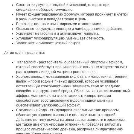
Состоит из двух фаз, водной и масляной, которые при
смешивании образуют эмульсию.
Имеет концентрированную формулу, которая проникает в клетки
в разы быстрее и попадает точно в цель.
Борется с целлюлитом и жировыми отложениями.
Оказывает сосудоукрепляющее и лимфодренажное действия.
Усиливает метаболизм и активизирует липолиз.
Улучшает микроциркуляцию, уменьшает отечность.
Увлажняет и смягчает кожный покров.
Активные ингредиенты:
Transcutol® - растворитель, образованный спиртом и эфиром,
который способствует проникновению активных веществ за счет
растворения липидной матрицы рогового слоя.
Хронокомплекс (глютаминовая кислота, гликопротеины, треонин,
валин) - производные пивных дрожжей, которые усиливают
естественную способность кожи защищать себя от вредного
воздействия окружающей среды. Обеспечивает антиоксидантный
эффект. Аминокислоты в сочетании с гликопротеинами
способствуют восстановлению гидролипидной мантии и
обеспечивают увлажняющий эффект.
Соединения йода - стимулируют липолитические процессы,
облегчая устранение жировых и целлюлитных отложений.
Действие по типу осмоса на зоны застоя жидкости в организме,
где также имеются жировые отложения, позволяет запустить
процесс лимфатического дренажа, разгружая лимфатическую