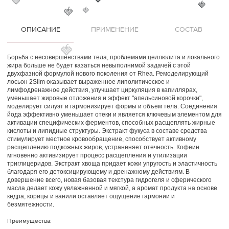
🍓
🍓
🍓
🍓
ОПИСАНИЕ
ПРИМЕНЕНИЕ
СОСТАВ
🍓
🍓
Борьба с несовершенствами тела, проблемами целлюлита и локального
жира больше не будет казаться невыполнимой задачей с этой
двухфазной формулой нового поколения от Rhea. Ремоделирующий
лосьон 2Slim оказывает выраженное липолитическое и
лимфодренажное действия, улучшает циркуляция в капиллярах,
уменьшает жировые отложения и эффект "апельсиновой корочки",
моделирует силуэт и гармонизирует формы и объем тела. Соединения
йода эффективно уменьшает отеки и является ключевым элементом для
активации специфических ферментов, способных расщеплять жирные
кислоты и липидные структуры. Экстракт фукуса в составе средства
стимулирует местное кровообращение, способствует активному
расщеплению подкожных жиров, устраненяет отечность. Кофеин
мгновенно активизирует процесс расщепления и утилизации
триглицеридов. Экстракт хвоща придает кожи упругость и эластичность
благодаря его детоксицирующему и дренажному действиям. В
довершение всего, новая базовая текстура гидрогеля и сферического
масла делает кожу увлажненной и мягкой, а аромат продукта на основе
кедра, корицы и ванили оставляет ощущение гармонии и
безмятежности.
Преимущества: