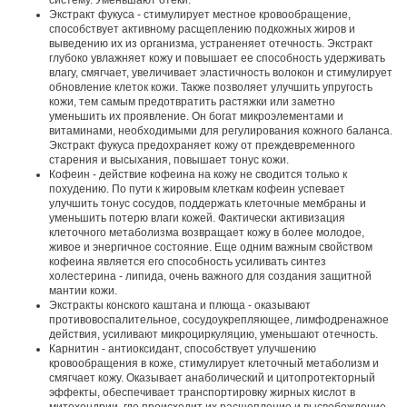
систему. Уменьшают отеки.
Экстракт фукуса - стимулирует местное кровообращение,
способствует активному расщеплению подкожных жиров и
выведению их из организма, устраненяет отечность. Экстракт
глубоко увлажняет кожу и повышает ее способность удерживать
влагу, смягчает, увеличивает эластичность волокон и стимулирует
обновление клеток кожи. Также позволяет улучшить упругость
кожи, тем самым предотвратить растяжки или заметно
уменьшить их проявление. Он богат микроэлементами и
витаминами, необходимыми для регулирования кожного баланса.
Экстракт фукуса предохраняет кожу от преждевременного
старения и высыхания, повышает тонус кожи.
Кофеин - действие кофеина на кожу не сводится только к
похудению. По пути к жировым клеткам кофеин успевает
улучшить тонус сосудов, поддержать клеточные мембраны и
уменьшить потерю влаги кожей. Фактически активизация
клеточного метаболизма возвращает кожу в более молодое,
живое и энергичное состояние. Еще одним важным свойством
кофеина является его способность усиливать синтез
холестерина - липида, очень важного для создания защитной
мантии кожи.
Экстракты конского каштана и плюща - оказывают
противовоспалительное, сосудоукрепляющее, лимфодренажное
действия, усиливают микроциркуляцию, уменьшают отечность.
Карнитин - антиоксидант, способствует улучшению
кровообращения в коже, стимулирует клеточный метаболизм и
смягчает кожу. Оказывает анаболический и цитопротекторный
эффекты, обеспечивает транспортировку жирных кислот в