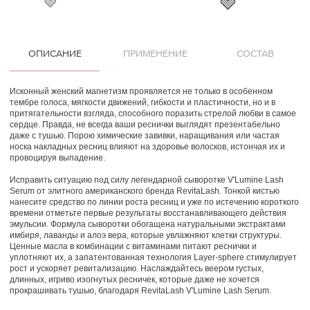
🍓
🍓
ОПИСАНИЕ
ПРИМЕНЕНИЕ
СОСТАВ
Исконный женский магнетизм проявляется не только в особенном
тембре голоса, мягкости движений, гибкости и пластичности, но и в
притягательности взгляда, способного поразить стрелой любви в самое
сердце. Правда, не всегда ваши реснички выглядят презентабельно
даже с тушью. Порою химические завивки, наращивания или частая
носка накладных ресниц влияют на здоровье волосков, истончая их и
провоцируя выпадение.
Исправить ситуацию под силу легендарной сыворотке V'Lumine Lash
Serum от элитного американского бренда RevitaLash. Тонкой кистью
нанесите средство по линии роста ресниц и уже по истечению короткого
времени отметьте первые результаты восстанавливающего действия
эмульсии. Формула сыворотки обогащена натуральными экстрактами
имбиря, лаванды и алоэ вера, которые увлажняют клетки структуры.
Ценные масла в комбинации с витаминами питают реснички и
уплотняют их, а запатентованная технология Layer-sphere стимулирует
рост и ускоряет ревитализацию. Наслаждайтесь веером густых,
длинных, игриво изогнутых ресничек, которые даже не хочется
прокрашивать тушью, благодаря RevitaLash V'Lumine Lash Serum.