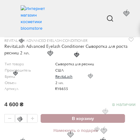
🍓
ИНТЕРНЕТ МАГАЗИН КОСМЕТИКИ
УХОД ЗА ЛИЦОМ
REVITALASH ADVANCED EY
REVITALASH ADVANCED EYELASH CONDITIONER
🍓
RevitaLash Advanced Eyelash Conditioner Сыворотка для роста
ресниц 2 мл.
🍓
🍓
Тип товара
Сыворотка для ресниц
Производитель
США
🍓
🍓
Бренд
RevitaLash
Объем
2 мл.
Артикул
RY6655
4 600
₴
в наличии
🍓
В корзину
🍓
Намекнуть о подарке
🍓
🍓
🍓