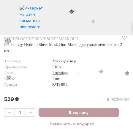
🍓
🍓
🍓
ИНТЕРНЕТ МАГАЗИН КОСМЕТИКИ
УХОД ЗА ЛИЦОМ
МАСКА ДЛЯ ЛИЦА
PATC
PATCHOLOGY HYDRATE SHEET MASK DUO
🍓
Patchology Hydrate Sheet Mask Duo Маска для увлажнения кожи 2
шт.
Тип товара
Маска для лица
Производитель
США
Бренд
Patchology
🍓
🍓
🍓
Объем
2 шт.
🍓
Артикул
PAT24012
539
₴
в наличии
В корзину
Намекнуть о подарке