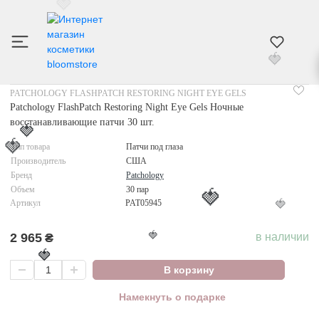
🍓
ИНТЕРНЕТ МАГАЗИН КОСМЕТИКИ
УХОД ЗА ЛИЦОМ
ПАТЧИ ПОД ГЛАЗА
PATC
🍓
PATCHOLOGY FLASHPATCH RESTORING NIGHT EYE GELS
Patchology FlashPatch Restoring Night Eye Gels Ночные
восстанавливающие патчи 30 шт.
🍓
Тип товара
Патчи под глаза
🍓
Производитель
США
Бренд
Patchology
Объем
30 пар
🍓
Артикул
PAT05945
🍓
2 965
₴
в наличии
🍓
🍓
В корзину
Намекнуть о подарке