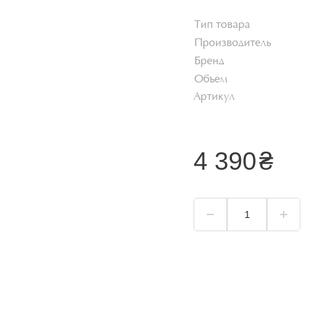
Хайлайтер
Тип товара
Пудра для лица
Производитель
Корректор для лица
Бренд
Тональный крем
Объем
Артикул
я
Смотреть всё
4 390
₴