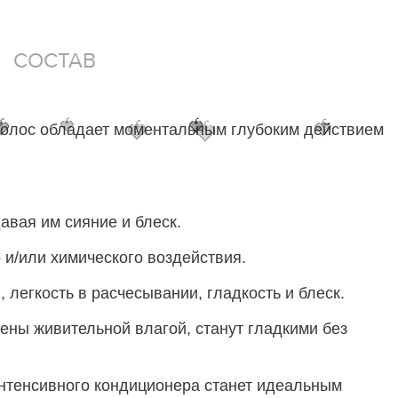
СОСТАВ
🍓
🍓
🍓
🍓
🍓
🍓
🍓
ля волос обладает моментальным глубоким действием
вая им сияние и блеск.
и/или химического воздействия.
легкость в расчесывании, гладкость и блеск.
ены живительной влагой, станут гладкими без
интенсивного кондиционера станет идеальным