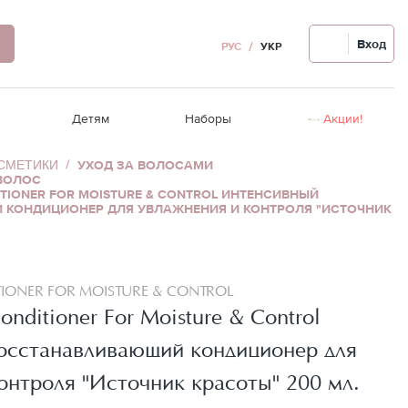
Вход
РУС
УКР
Детям
Наборы
Акции!
ОСМЕТИКИ
УХОД ЗА ВОЛОСАМИ
ВОЛОС
вы
Восстановление волос
Ампулы для лица
Релакс-массаж
Уход за волосами
Распродажа!
ITIONER FOR MOISTURE & CONTROL ИНТЕНСИВНЫЙ
КОНДИЦИОНЕР ДЛЯ УВЛАЖНЕНИЯ И КОНТРОЛЯ "ИСТОЧНИК
Термозащита, стайлинг
Для проблемной кожи
Крем для рук/ног
Гигиена полости рта
сы
едства
Аксессуары для волос
Автозагар для лица
лаз
Девайсы для волос
Девайсы для лица
Чувствительная кожа головы
TIONER FOR MOISTURE & CONTROL
onditioner For Moisture & Control
осстанавливающий кондиционер для
онтроля "Источник красоты" 200 мл.