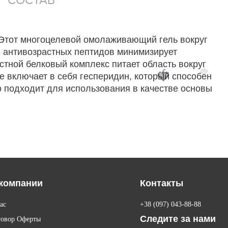
. Этот многоцелевой омолаживающий гель вокруг
 5 антивозрастных пептидов минимизирует
стной белковый комплекс питает область вокруг
🍓
🍓
е включает в себя гесперидин, который способен
о подходит для использования в качестве основы
компании
Контакты
ас
+38 (097) 043-88-88
Следите за нами
говор Оферты