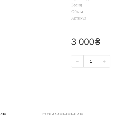
Хайлайтер
Бренд
Объем
Пудра для лица
Артикул
Корректор для лица
Тональный крем
я
3 000
₴
Смотреть всё
ИЕ
ПРИМЕНЕНИЕ