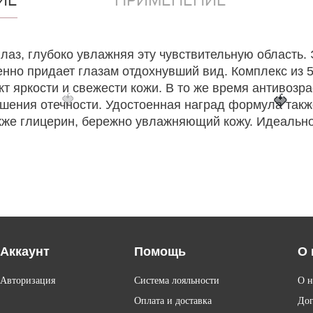
глаз, глубоко увлажняя эту чувствительную область
ленно придает глазам отдохнувший вид. Комплекс из
т яркости и свежести кожи. В то же время антивозра
🍓
🍓
шения отечности. Удостоенная наград формула такж
акже глицерин, бережно увлажняющий кожу. Идеальн
Аккаунт
Помощь
О 
Авторизация
Система лояльности
О н
Оплата и доставка
До