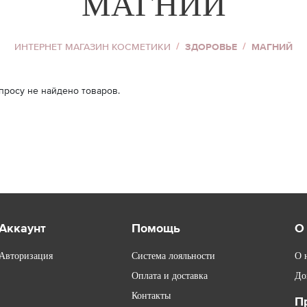
МАГНИЙ
Хайлайтер
Пудра для лица
ИНТЕРНЕТ МАГАЗИН КОСМЕТИКИ
ЗДОРОВЬЕ
МАГНИЙ
Корректор для лица
Тональный крем
просу не найдено товаров.
я
Смотреть всё
Аккаунт
Помощь
О
Авторизация
Система лояльности
О 
Оплата и доставка
До
Контакты
П