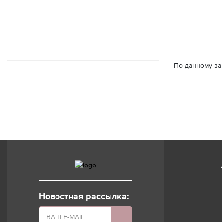
Губная помада
Уход за бровями и
ресницами
Блеск для губ
Накладные
ресницы
Контурный
карандаш для губ
Клей для ресниц
Тинт для губ
По данному за
Спецсредства дл
Брови
губ
Тени для бровей
Новостная рассылка: