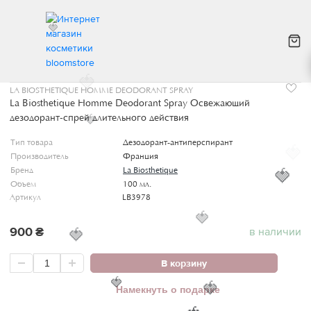
🍓
ИНТЕРНЕТ МАГАЗИН КОСМЕТИКИ
УХОД ЗА ТЕЛОМ
LA BIOSTHETIQUE HOMME 
🍓
LA BIOSTHETIQUE HOMME DEODORANT SPRAY
La Biosthetique Homme Deodorant Spray Освежающий
дезодорант-спрей длительного действия
🍓
Тип товара
Дезодорант-антиперспирант
🍓
Производитель
Франция
Бренд
La Biosthetique
🍓
Объем
100 мл.
Артикул
LB3978
🍓
900
₴
в наличии
🍓
В корзину
🍓
Намекнуть о подарке
🍓