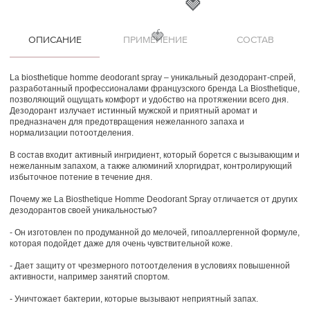
🍓
🍓
ОПИСАНИЕ
ПРИМЕНЕНИЕ
СОСТАВ
La biosthetique homme deodorant spray – уникальный дезодорант-спрей,
разработанный профессионалами французского бренда La Biosthetique,
позволяющий ощущать комфорт и удобство на протяжении всего дня.
Дезодорант излучает истинный мужской и приятный аромат и
предназначен для предотвращения нежеланного запаха и
нормализации потоотделения.
В состав входит активный ингридиент, который борется с вызывающим и
нежеланным запахом, а также алюминий хлоргидрат, контролирующий
избыточное потение в течение дня.
Почему же La Biosthetique Homme Deodorant Spray отличается от других
дезодорантов своей уникальностью?
- Он изготовлен по продуманной до мелочей, гипоаллергенной формуле,
которая подойдет даже для очень чувствительной коже.
- Дает защиту от чрезмерного потоотделения в условиях повышенной
активности, например занятий спортом.
- Уничтожает бактерии, которые вызывают неприятный запах.