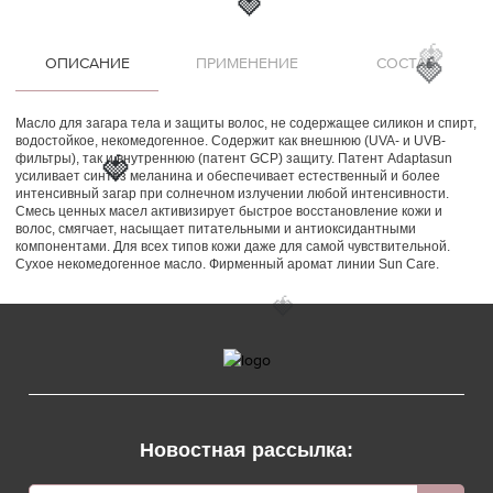
🍓
🍓
ОПИСАНИЕ
ПРИМЕНЕНИЕ
СОСТАВ
🍓
Масло для загара тела и защиты волос, не содержащее силикон и спирт,
водостойкое, некомедогенное. Содержит как внешнюю (UVA- и UVB-
фильтры), так и внутреннюю (патент GCP) защиту. Патент Adaptasun
🍓
усиливает синтез меланина и обеспечивает естественный и более
интенсивный загар при солнечном излучении любой интенсивности.
Смесь ценных масел активизирует быстрое восстановление кожи и
волос, смягчает, насыщает питательными и антиоксидантными
компонентами. Для всех типов кожи даже для самой чувствительной.
Сухое некомедогенное масло. Фирменный аромат линии Sun Care.
🍓
Новостная рассылка: