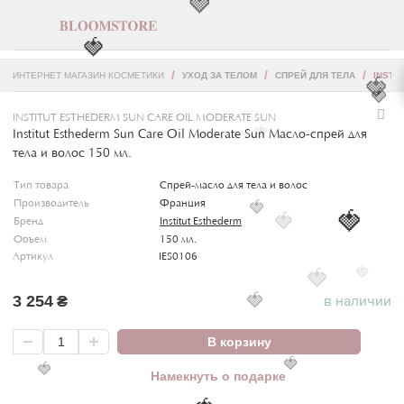
🍓
🍓
ИНТЕРНЕТ МАГАЗИН КОСМЕТИКИ
УХОД ЗА ТЕЛОМ
СПРЕЙ ДЛЯ ТЕЛА
INSTI
🍓
🍓
INSTITUT ESTHEDERM SUN CARE OIL MODERATE SUN
Institut Esthederm Sun Care Oil Moderate Sun Масло-спрей для
🍓
тела и волос 150 мл.
Тип товара
Спрей-масло для тела и волос
Производитель
Франция
🍓
🍓
Бренд
Institut Esthederm
🍓
Объем
150 мл.
Артикул
IES0106
🍓
🍓
3 254
₴
в наличии
🍓
В корзину
🍓
🍓
Намекнуть о подарке