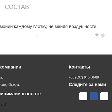
СОСТАВ
монии каждому глотку, не меняя воздушности.
🍓
🍓
🍓
компании
Контакты
ас
+38 (097) 043-88-88
Следите за нами
говор Оферты
инимаем к оплате