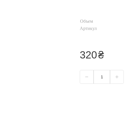
Хайлайтер
Пудра для лица
Объем
Корректор для лица
Артикул
Тональный крем
я
Смотреть
320
₴
всё