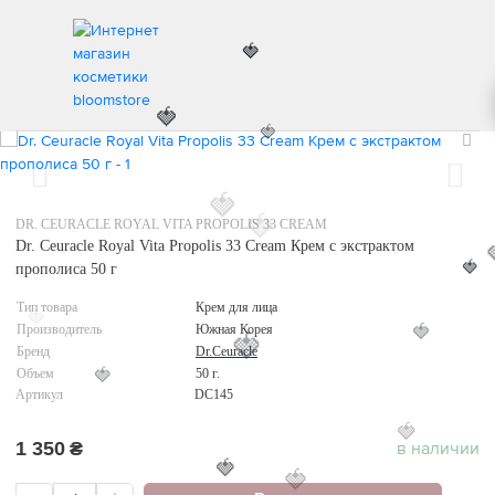
🍓
ИНТЕРНЕТ МАГАЗИН КОСМЕТИКИ
УХОД ЗА ЛИЦОМ
DR. CEURACLE ROYAL VITA
🍓
🍓
🍓
DR. CEURACLE ROYAL VITA PROPOLIS 33 CREAM
🍓
Dr. Ceuracle Royal Vita Propolis 33 Cream Крем с экстрактом
прополиса 50 г
🍓
Тип товара
Крем для лица
🍓
Производитель
Южная Корея
🍓
Бренд
Dr.Ceuracle
🍓
Объем
50 г.
🍓
Артикул
DC145
🍓
1 350
₴
в наличии
🍓
🍓