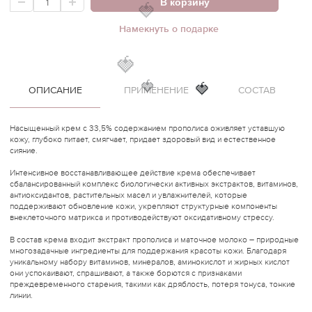
В корзину
🍓
Намекнуть о подарке
🍓
ОПИСАНИЕ
ПРИМЕНЕНИЕ
СОСТАВ
🍓
🍓
Насыщенный крем с 33,5% содержанием прополиса оживляет уставшую
кожу, глубоко питает, смягчает, придает здоровый вид и естественное
сияние.
Интенсивное восстанавливающее действие крема обеспечивает
сбалансированный комплекс биологически активных экстрактов, витаминов,
антиоксидантов, растительных масел и увлажнителей, которые
поддерживают обновление кожи, укрепляют структурные компоненты
внеклеточного матрикса и противодействуют оксидативному стрессу.
В состав крема входит экстракт прополиса и маточное молоко – природные
многозадачные ингредиенты для поддержания красоты кожи. Благодаря
уникальному набору витаминов, минералов, аминокислот и жирных кислот
они успокаивают, спрашивают, а также борются с признаками
преждевременного старения, такими как дряблость, потеря тонуса, тонкие
линии.