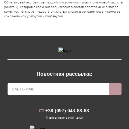
Облепиховый экстракт, являющийся источником пальмитолеиновой кислоты
(омега-7), которая в свою очередь входит в состав собственных липидов
кожи, компенсирует недостаток жирных кислот в роговом слое и помогает
сохранить кожу упругой и подтянутой.
Новостная рассылка:
+38 (097) 043-88-88
Ежедневно с 9:00 - 21:00