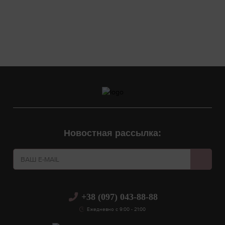
Аксессуары для волос
Девайсы для лица
Девайсы для волос
Чувствительная кожа головы
Новостная рассылка:
+38 (097) 043-88-88
Ежедневно с 9:00 - 21:00