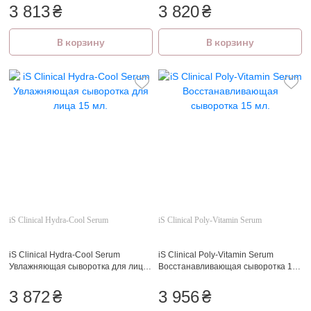
сыворотка для зоны вокруг глаз 15
3 813
₴
3 820
₴
мл.
В корзину
В корзину
iS Clinical Hydra-Cool Serum
iS Clinical Poly-Vitamin Serum
iS Clinical Hydra-Cool Serum
iS Clinical Poly-Vitamin Serum
Увлажняющая сыворотка для лица
Восстанавливающая сыворотка 15
15 мл.
мл.
3 872
₴
3 956
₴