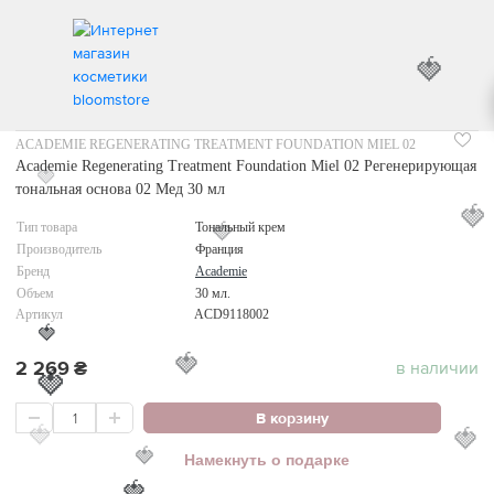
🍓
ИНТЕРНЕТ МАГАЗИН КОСМЕТИКИ
МАКИЯЖ
КОСМЕТИКА ДЛЯ ЛИЦА
ТОНАЛЬ
ACADEMIE REGENERATING TREATMENT FOUNDATION MIEL 02
Academie Regenerating Treatment Foundation Miel 02 Регенерирующая
тональная основа 02 Мед 30 мл
🍓
🍓
Тип товара
Тональный крем
🍓
Производитель
Франция
Бренд
Academie
Объем
30 мл.
Артикул
ACD9118002
🍓
2 269
₴
в наличии
🍓
🍓
В корзину
🍓
🍓
Намекнуть о подарке
🍓