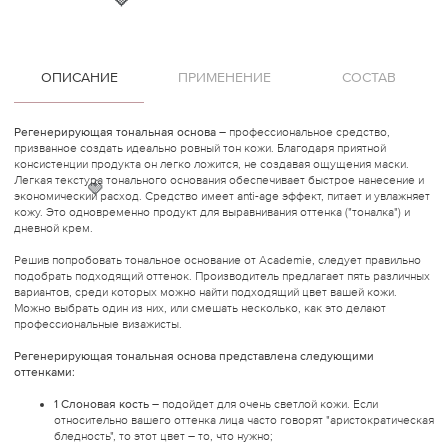
🍓
ОПИСАНИЕ
ПРИМЕНЕНИЕ
СОСТАВ
Регенерирующая тональная основа
– профессиональное средство,
призванное создать идеально ровный тон кожи. Благодаря приятной
консистенции продукта он легко ложится, не создавая ощущения маски.
Легкая текстура тонального основания обеспечивает быстрое нанесение и
🍓
экономический расход. Средство имеет anti-age эффект, питает и увлажняет
кожу. Это одновременно продукт для выравнивания оттенка ("тоналка") и
дневной крем.
Решив попробовать тональное основание от Academie, следует правильно
подобрать подходящий оттенок. Производитель предлагает пять различных
вариантов, среди которых можно найти подходящий цвет вашей кожи.
Можно выбрать один из них, или смешать несколько, как это делают
профессиональные визажисты.
Регенерирующая тональная основа представлена ​​следующими
оттенками:
1 Слоновая кость
– подойдет для очень светлой кожи. Если
относительно вашего оттенка лица часто говорят "аристократическая
бледность", то этот цвет – то, что нужно;