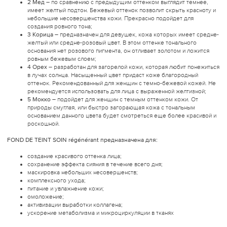
2 Мед
– по сравнению с предыдущим оттенком выглядит темнее,
имеет желтый подтон. Бежевый оттенок позволит скрыть красноту и
небольшие несовершенства кожи. Прекрасно подойдет для
создания ровного тона;
3 Корица
– предназначен для девушек, кожа которых имеет средне-
желтый или средне-розовый цвет. В этом оттенке тонального
основания нет розового пигмента, он отливает золотом и ложится
ровным бежевым слоем;
4 Орех
– разработан для загорелой кожи, которая любит понежиться
в лучах солнца. Насыщенный цвет придаст коже благородный
оттенок. Рекомендованный для женщин с темно-бежевой кожей. Не
рекомендуется использовать для лица с выраженной желтизной;
5 Мокко
– подойдет для женщин с темным оттенком кожи. От
природы смуглая, или быстро загорающая кожа с тональным
основанием данного цвета будет смотреться еще более красивой и
роскошной.
FOND DE TEINT SOIN régénérant предназначена для:
создание красивого оттенка лица;
сохранение эффекта сияния в течение всего дня;
маскировка небольших несовершенств;
комплексного ухода;
питание и увлажнение кожи;
омоложение;
активизации выработки коллагена;
ускорение метаболизма и микроциркуляции в тканях